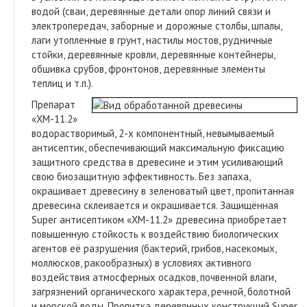
водой (сваи, деревянные детали опор линий связи и
электропередач, заборные и дорожные столбы, шпалы,
лаги утопленные в грунт, настилы мостов, рудничные
стойки, деревянные кровли, деревянные контейнеры,
обшивка срубов, фронтонов, деревянные элементы
теплиц и т.п.).
Препарат
«ХМ-11.2»
водорастворимый, 2-х компонентный, невымываемый
антисептик, обеспечивающий максимальную фиксацию
защитного средства в древесине и этим усиливающий
свою биозащитную эффективность. Без запаха,
окрашивает древесину в зеленоватый цвет, пропитанная
древесина склеивается и окрашивается. Защищённая
Super антисептиком «ХМ-11.2» древесина приобретает
повышенную стойкость к воздействию биологических
агентов её разрушения (бактерий, грибов, насекомых,
моллюсков, ракообразных) в условиях активного
воздействия атмосферных осадков, почвенной влаги,
загрязнений органического характера, речной, болотной
и морской воды. Пропитка деревянных конструкций Super