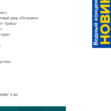
мос»
говый двор «Петрович»
лт-Трейд»
т»
ьтура»
»
дство»
рфи" и др.