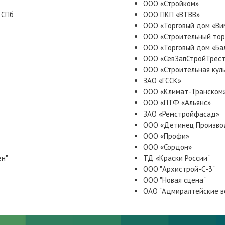
ООО «Стройком»
 СПб
ООО ПКП «ВТВВ»
ООО «Торговый дом «Ви
ООО «Строительный тор
ООО «Торговый дом «Ба
ООО «СевЗапСтройТрес
ООО «Строительная кул
ЗАО «ГССК»
ООО «Климат-Транском
ООО «ПТФ «Альянс»
ЗАО «Ремстройфасад»
ООО «Детинец Произво
ООО «Профи»
ООО «Сордон»
ен"
ТД «Краски России"
ООО "Архистрой-С-3"
ООО "Новая сцена"
ОАО "Адмиралтейские ве