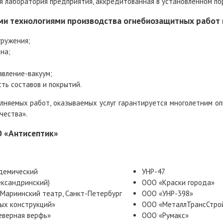
я лаборатория предприятия, аккредитованная в установленном по
и технологиями производства огнебиозащитных работ 
гружения;
нна;
авление-вакуум;
ть составов и покрытий.
олняемых работ, оказываемых услуг гарантируется многолетним 
чества».
О «Антисептик»
адемический
УНР-47
ександринский)
ООО «Краски города»
Мариинский театр, Санкт-Петербург
ООО «УНР-398»
ых конструкций»
ООО «МеталлТрансСтро
еверная верфь»
ООО «Румакс»