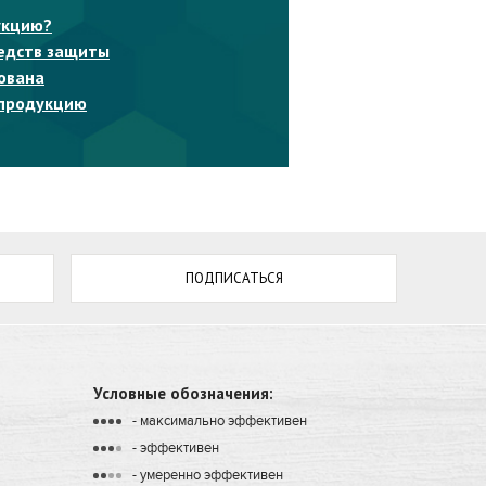
укцию?
едств защиты
ована
 продукцию
Условные обозначения:
- максимально эффективен
•
•
•
•
- эффективен
•
•
•
•
- умеренно эффективен
•
•
•
•