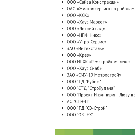
ООО «Сайва Констракшн»
ОАО «Жилкомсервис» по районам
ООО «КСК»
ООО «Хаус Маркет»
ООО «Летний сад»
ООО «НПФ Никс»
ООО «Утро-Сервис»
ЗАО «Интехсталь»
ООО «Крез»
ООО НПХК «Ремстройкомплекс»
ООО «Хаус Снаб»
ЗАО «СМУ-19 Метрострой»
ООО "ТД "Рубеж"
ООО "СТД "Стройудача"
ООО "Проект Инжиниринг Люзунг
АО "СТН-П"
ООО "ТД "СВ-Строй"
ООО "ОЗТЕХ"