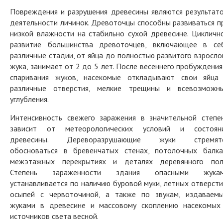
Повреждения и разрушения древесины являются результат
деятельности личинок. Древоточцы способны развиваться п
низкой влажности на стабильно сухой древесине. Цикличн
развитие большинства древоточцев, включающее в се
различные стадии, от яйца до полностью развитого взросло
жука, занимает от 2 до 5 лет. После весеннего пробуждения
спаривания жуков, насекомые откладывают свои яйца
различные отверстия, мелкие трещины и всевозможн
углубления.
Интенсивность свежего заражения в значительной степе
зависит от метеорологических условий и состоян
древесины. Дереворазрушающие жуки стремят
обосноваться в бревенчатых стенах, потолочных балка
межэтажных перекрытиях и деталях деревянного пол
Степень зараженности здания опасными жука
устанавливается по наличию буровой муки, летных отверсти
осыпей с червоточиной, а также по звукам, издаваем
жуками в древесине и массовому скоплению насекомых
источников света весной.