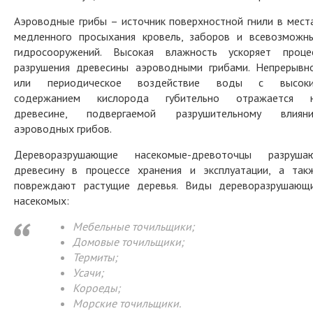
Аэроводные грибы – источник поверхностной гнили в мест
медленного просыхания кровель, заборов и всевозможн
гидросооружений. Высокая влажность ускоряет проце
разрушения древесины аэроводными грибами. Непрерывн
или периодическое воздействие воды с высок
содержанием кислорода губительно отражается 
древесине, подвергаемой разрушительному влиян
аэроводных грибов.
Дереворазрушающие насекомые-древоточцы разруша
древесину в процессе хранения и эксплуатации, а так
повреждают растущие деревья. Виды дереворазрушающ
насекомых:
Мебельные точильщики;
Домовые точильщики;
Термиты;
Усачи;
Короеды;
Морские точильщики.