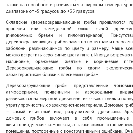
также на способности развиваться в широком температурн
диапазоне от -5 градусов до +35 градусов.
Складские (деревоокрашивающие) грибы проявляются п
хранении или замедленной сушке сырой древеси
(пиловочных бревен и пиломатериалов). Присутств
деревоокрашивающих грибов заметно по пятнам и полосам 
заболони, различающимся по цвету и размеру. Чаще все
можно встретить серо-синие цвета пятен. Иногда встречают
малиновые, оранжевые, желтые и коричневые пятн
Деревоокрашивающие грибы по своим экологическ
характеристикам близки к плесневым грибам.
Дереворазрушающие грибы, представленные домовым
атмосферными, почвенными и аэроводными видам
развиваются на мертвой древесине, вызывают гниль и полн
утрату прочностных характеристик материала. Домовые гри
– самый известный вид разрушителей древесины. Аре
домовых грибов включает в себя промышленные
животноводческие комплексы, а также жилые отапливаем
помещения, построенные с конструктивными ошибками. Оча