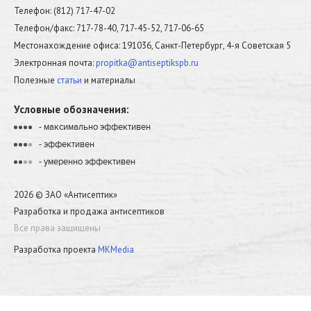
Телефон: (812) 717-47-02
Телефон/факс: 717-78-40, 717-45-52, 717-06-65
Местонахождение офиса: 191036, Санкт-Петербург, 4-я Советская 5
Электронная почта:
propitka@antiseptikspb.ru
Полезные
статьи
и материалы
Условные обозначения:
- максимально эффективен
•
•
•
•
- эффективен
•
•
•
•
- умеренно эффективен
•
•
•
•
2026 © ЗАО «Антисептик»
Разработка и продажа антисептиков
Все права защищены
Разработка проекта
MKMedia