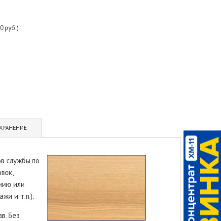
0 руб.)
ХРАНЕНИЕ
ов службы по
вок,
нию или
и и т.п.).
в. Без