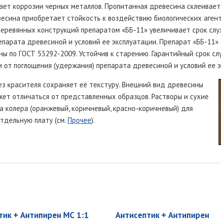
вает коррозии черных металлов. Пропитанная древесина склеивае
сина приобретает стойкость к воздействию биологических агенто
деревянных конструкций препаратом «ББ-11» увеличивает срок слу
парата древесиной и условий ее эксплуатации. Препарат «ББ-11» 
ы по ГОСТ 53292-2009. Устойчив к старению. Гарантийный срок с
и от поглощения (удержания) препарата древесиной и условий ее 
з красителя сохраняет её текстуру. Внешний вид древесины
ет отличаться от представленных образцов. Растворы и сухие
а колера (оранжевый, коричневый, красно-коричневый) для
тдельную плату (см.
Прочее
).
тик + Антипирен МС 1:1
Антисептик + Антипирен