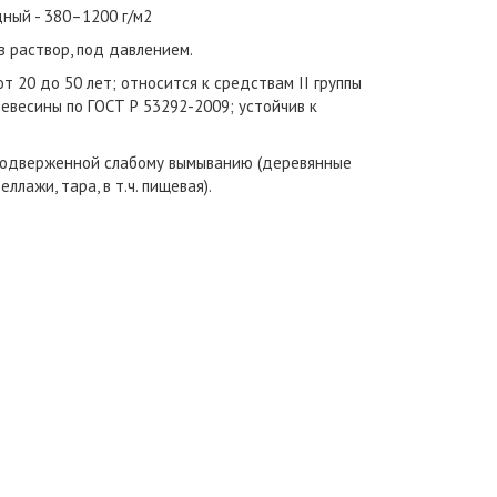
дный - 380–1200 г/м2
в раствор, под давлением.
т 20 до 50 лет; относится к средствам II группы
весины по ГОСТ Р 53292-2009; устойчив к
подверженной слабому вымыванию (деревянные
лажи, тара, в т.ч. пищевая).