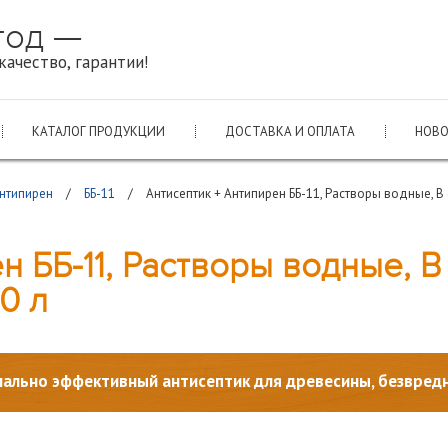
 год —
качество, гарантии!
КАТАЛОГ ПРОДУКЦИИ
ДОСТАВКА И ОПЛАТА
НОВ
Антипирен
/
ББ-11
/
Антисептик + Антипирен ББ-11, Растворы водные, В
н ББ-11, Растворы водные, В
0 л
ально эффективный антисептик для древесины, безвредн