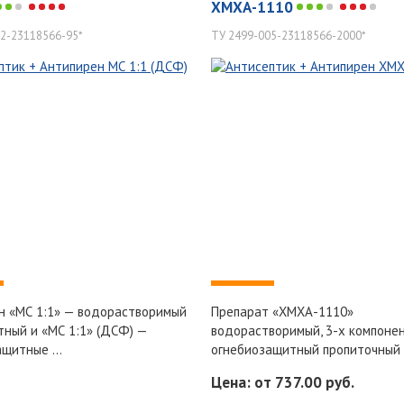
ХМХА-1110
2-23118566-95*
ТУ 2499-005-23118566-2000*
-
н «МС 1:1» — водорастворимый
Препарат «ХМХА-1110»
тный и «МС 1:1» (ДСФ) —
водорастворимый, 3-х компоне
щитные ...
огнебиозащитный пропиточный 
Цена: от 737.00 руб.