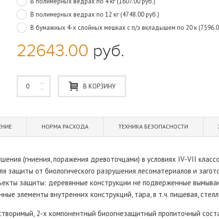
В полимерных ведрах по 4 кг (1607.00 руб.)
В полимерных ведрах по 12 кг (4748.00 руб.)
В бумажных 4-х слойных мешках с п/э вкладышем по 20 к (7596.0
22643.00
руб.
В КОРЗИНУ
ЕНИЕ
НОРМА РАСХОДА
ТЕХНИКА БЕЗОПАСНОСТИ
шения (гниения, поражения древоточцами) в условиях IV-VII класс
для защиты от биологического разрушения лесоматериалов и загото
ъекты защиты: деревянные конструкции не подверженные вымыва
е элементы внутренних конструкций, тара, в т.ч. пищевая, стеллаж
створимый, 2-х компонентный биоогнезащитный пропиточный соста