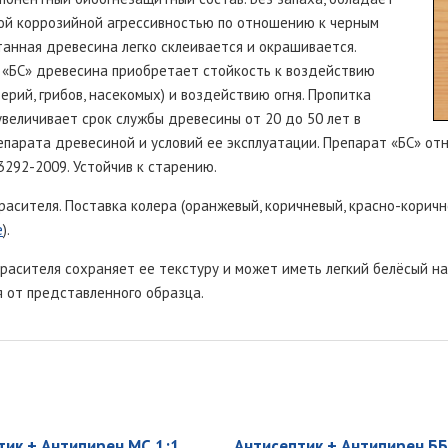
кой коррозийной агрессивностью по отношению к черным
танная древесина легко склеивается и окрашивается.
«БС» древесина приобретает стойкость к воздействию
ерий, грибов, насекомых) и воздействию огня. Пропитка
величивает срок службы древесины от 20 до 50 лет в
парата древесиной и условий ее эксплуатации. Препарат «БС» отн
292-2009. Устойчив к старению.
расителя. Поставка колера (оранжевый, коричневый, красно-корич
е
).
расителя сохраняет ее текстуру и может иметь легкий белёсый 
 от представленного образца.
тик + Антипирен МС 1:1
Антисептик + Антипирен Б