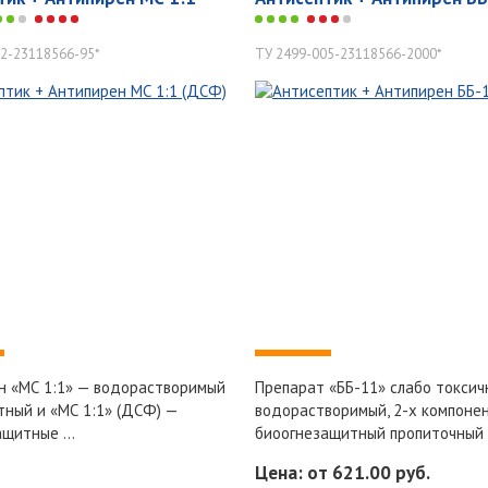
2-23118566-95*
ТУ 2499-005-23118566-2000*
-
н «МС 1:1» — водорастворимый
Препарат «ББ-11» слабо токсич
тный и «МС 1:1» (ДСФ) —
водорастворимый, 2-х компоне
щитные ...
биоогнезащитный пропиточный 
Цена: от 621.00 руб.