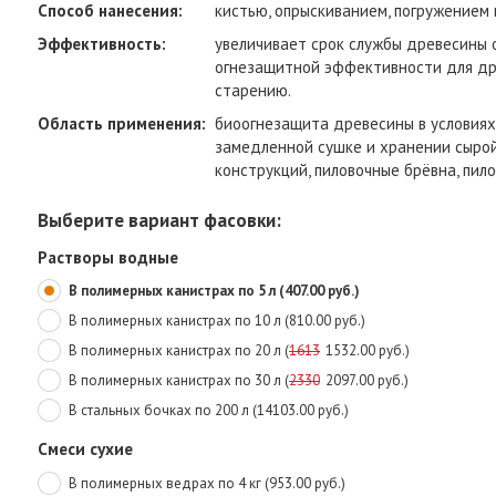
Способ нанесения:
кистью, опрыскиванием, погружением 
Эффективность:
увеличивает срок службы древесины о
огнезащитной эффективности для дре
старению.
Область применения:
биоогнезащита древесины в условиях
замедленной сушке и хранении сыро
конструкций, пиловочные брёвна, пил
Выберите вариант фасовки:
Растворы водные
В полимерных канистрах по 5 л (407.00 руб.)
В полимерных канистрах по 10 л (810.00 руб.)
В полимерных канистрах по 20 л (
1613
1532.00 руб.)
В полимерных канистрах по 30 л (
2330
2097.00 руб.)
В стальных бочках по 200 л (14103.00 руб.)
Смеси сухие
В полимерных ведрах по 4 кг (953.00 руб.)