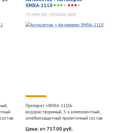
ХМХА-1110
ТУ 2499-005-23118566-2000*
-
ный,
Препарат «ХМХА-1110»
нтный
водорастворимый, 3-х компонентный,
состав.
огнебиозащитный пропиточный состав
Цена: от 737.00 руб.