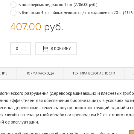
В полимерных ведрах по 12 кг (2786.00 руб.)
В бумажных 4-х слойных мешках с п/э вкладышем по 20 кг (4326.0
407.00
руб.
В КОРЗИНУ
ЕНИЕ
НОРМА РАСХОДА
ТЕХНИКА БЕЗОПАСНОСТИ
логического разрушения (деревоокрашивающих и плесневых грибов
обенно эффективен для обеспечения биоогнезащиты в условиях возм
есины: деревянные элементы внутренних конструкций зданий и со
ок службы огнезащитной обработки препаратом БС от одного года
ий ее эксплуатации.
понентный биоогнезащитный состав. Без запаха, обладает