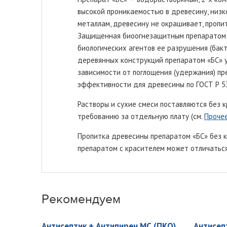
высокой проникаемостью в древесину, низ
металлам, древесину не окрашивает, пропи
Защищенная биоогнезащитным препаратом 
биологических агентов ее разрушения (бакт
деревянных конструкций препаратом «БС» у
зависимости от поглощения (удержания) пре
эффективности для древесины по ГОСТ Р 53
Растворы и сухие смеси поставляются без к
требованию за отдельную плату (см.
Проче
Пропитка древесины препаратом «БС» без к
препаратом с красителем может отличаться
Рекомендуем
Антисептик + Антипирен МС (ПКО)
Антисеп