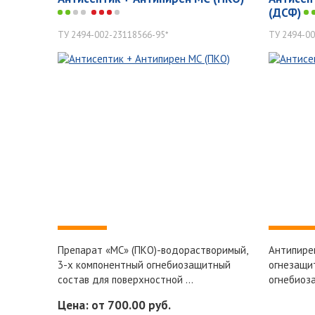
(ДСФ)
ТУ 2494-002-23118566-95*
ТУ 2494-00
-
-
Препарат «МС» (ПКО)-водорастворимый,
Антипире
3-х компонентный огнебиозащитный
огнезащи
состав для поверхностной ...
огнебиоза
Цена: от 700.00 руб.