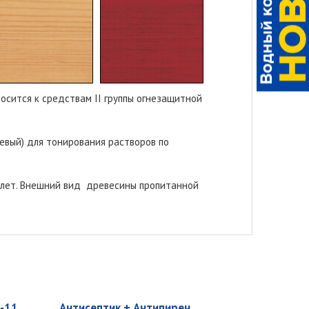
осится к средствам II группы огнезащитной
невый) для тонирования растворов по
налет. Внешний вид древесины пропитанной
Б-11
Антисептик + Антипирен