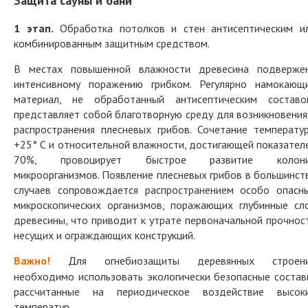
Защита сауны и бани
1 этап.
Обработка потолков и стен антисептическим и
комбинированным защитным средством.
В местах повышенной влажности древесина подверже
интенсивному поражению грибком. Регулярно намокающ
материал, не обработанный антисептическим составо
представляет собой благотворную среду для возникновения
распространения плесневых грибов. Сочетание температу
+25° С и относительной влажности, достигающей показател
70%, провоцирует быстрое развитие колон
микроорганизмов. Появление плесневых грибов в большинст
случаев сопровождается распространением особо опасн
микроскопических организмов, поражающих глубинные сл
древесины, что приводит к утрате первоначальной прочнос
несущих и ограждающих конструкций.
Важно!
Для огнебиозащиты деревянных строен
необходимо использовать экологически безопасные состав
рассчитанные на периодическое воздействие высок
температур.